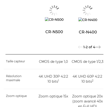
CR-N500
CR-N400
1-2
of
4
Taille capteur
CMOS de type 1,0
CMOS de type 1/2,3
Résolution
4K UHD 30P 4:2:2
4K UHD 60P 4:2:2
maximale
1
2
10 bits
10 bits
Zoom optique
Zoom optique 15x
Zoom optique 20x
(zoom avancé 40x
en Full HD)