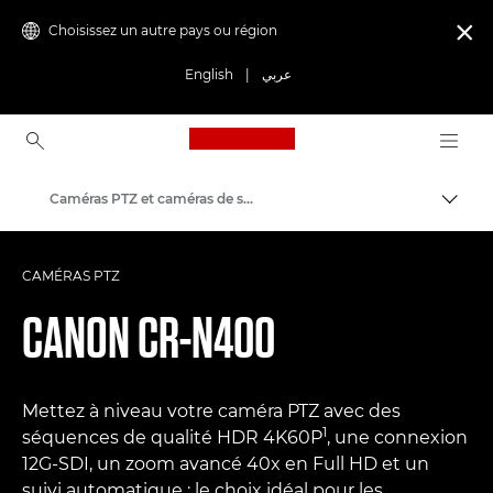
Choisissez un autre pays ou région

English
|
عربي
Canon Logo, back to ho
Caméras PTZ et caméras de surveillance à distance
Bascul
Canon
CAMÉRAS PTZ
CANON
CR-N400
Mettez à niveau votre caméra PTZ avec des
1
séquences de qualité HDR 4K60P
, une connexion
12G-SDI, un zoom avancé 40x en Full HD et un
suivi automatique : le choix idéal pour les