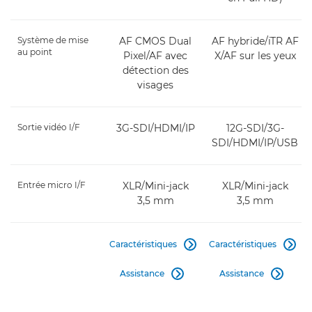
Système de mise
AF CMOS Dual
AF hybride/iTR AF
au point
Pixel/AF avec
X/AF sur les yeux
détection des
visages
Sortie vidéo I/F
3G-SDI/HDMI/IP
12G-SDI/3G-
SDI/HDMI/IP/USB
Entrée micro I/F
XLR/Mini-jack
XLR/Mini-jack
3,5 mm
3,5 mm
Caractéristiques
Caractéristiques


Assistance
Assistance

