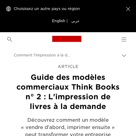
Choisissez un autre pays ou région

English
|
عربي
Canon Logo, back to h
Comment l'impression à la demande peut révolutionner le monde de l'édition de livres
Bascu
entre
Canon
ARTICLE
les
Guide des modèles
fils
Solutions et services
d'Ari
commerciaux Think Books
Evénements et témoignages
n° 2 : L'impression de
Articles dédiés aux entreprises et aux professionnels
livres à la demande
Découvrez comment un modèle
« vendre d'abord, imprimer ensuite »
peut transformer votre entreprise