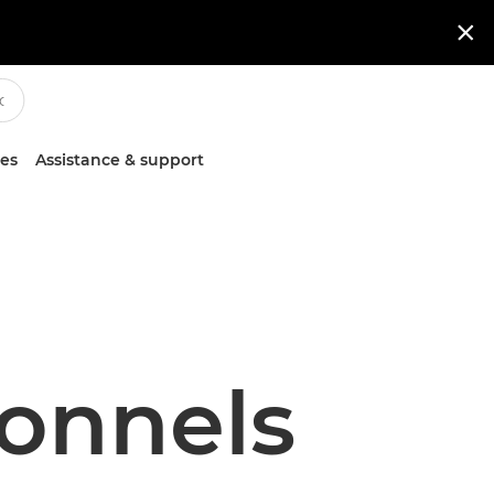

ces
Assistance & support
ionnels