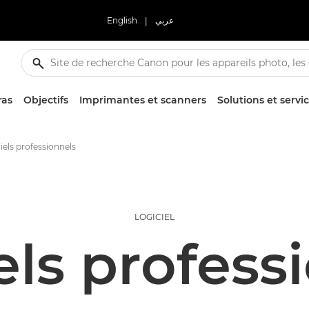
English
|
عربي
ras
Objectifs
Imprimantes et scanners
Solutions et servi
iels professionnels
LOGICIEL
els profess