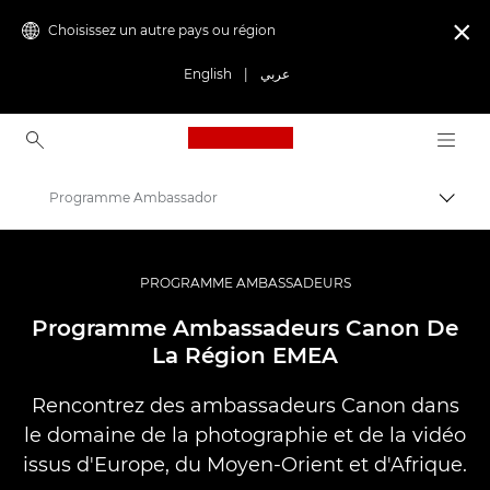
Choisissez un autre pays ou région

English
|
عربي
Canon Logo, back to ho
Programme Ambassador
Bascul
Canon
Vidéo et photographie professionnelles
PROGRAMME AMBASSADEURS
Programme Ambassadeurs Canon De
La Région EMEA
Rencontrez des ambassadeurs Canon dans
le domaine de la photographie et de la vidéo
issus d'Europe, du Moyen-Orient et d'Afrique.