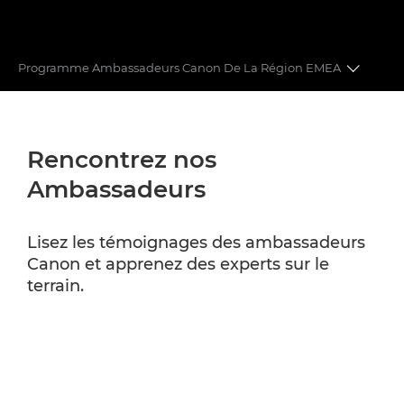
Programme Ambassadeurs Canon De La Région EMEA
AMBASSADEURS CANON DE LA RÉGION EMEA
Rencontrez nos
SERVICES PROFESSIONNELS CANON
Ambassadeurs
Lisez les témoignages des ambassadeurs
Canon et apprenez des experts sur le
terrain.