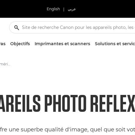
English
|
عربي
ras
Objectifs
Imprimantes et scanners
Solutions et servi
Appareils photo reflex numériques
AREILS PHOTO REFLEX
e une superbe qualité d'image, quel que soit votr