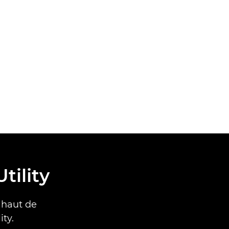
ility
 haut de
ty.