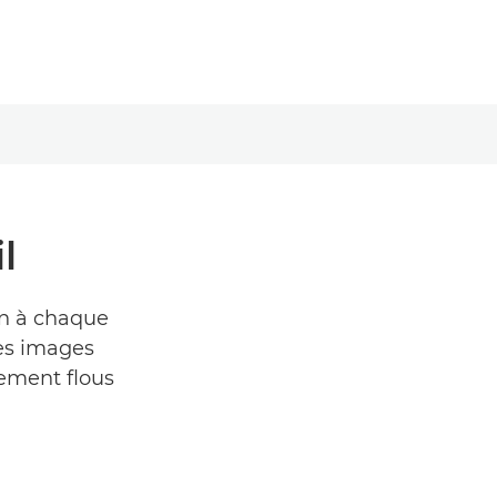
l
on à chaque
es images
uement flous