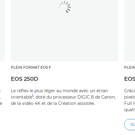
PLEIN FORMAT EOS F
PLEI
EOS 250D
EOS
s
Le reflex le plus léger au monde avec un écran
Grâce
1
.
orientable
, doté du processeur DIGIC 8 de Canon,
pixel
ue
de la vidéo 4K et de la Création assistée.
Full 
quali
O