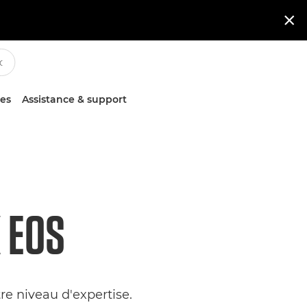

ces
Assistance & support
 EOS
e niveau d'expertise.