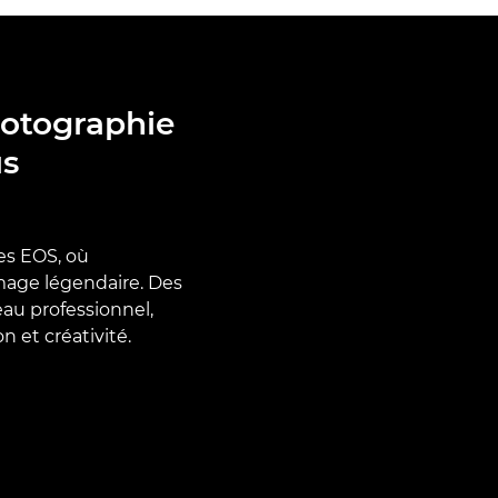
hotographie
us
es EOS, où
image légendaire. Des
au professionnel,
 et créativité.