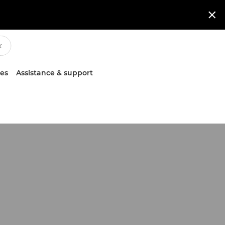

ces
Assistance & support