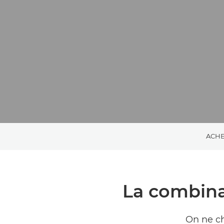
ACHE
La combina
On ne c