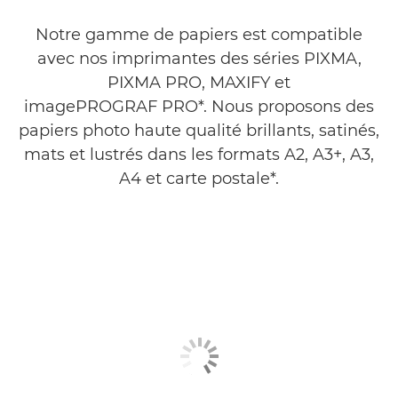
Notre gamme de papiers est compatible
PHOTOS À LA MAISON
avec nos imprimantes des séries PIXMA,
PROJETS CRÉATIFS
PIXMA PRO, MAXIFY et
imagePROGRAF PRO*. Nous proposons des
ENCRE
papiers photo haute qualité brillants, satinés,
mats et lustrés dans les formats A2, A3+, A3,
A4 et carte postale*.