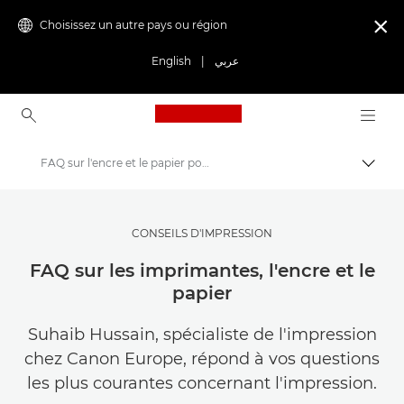
Choisissez un autre pays ou région

English
|
عربي
Canon Logo, back to ho
FAQ sur l'encre et le papier pour imprimante | Réponses aux questions d'impression courantes
Bascul
Canon
Trouvez l'inspiration | Conseils de photographie et d'impression et guides de l'acheteur
CONSEILS D'IMPRESSION
Conseils et techniques de photographie et d'impression
FAQ sur les imprimantes, l'encre et le
papier
Suhaib Hussain, spécialiste de l'impression
chez Canon Europe, répond à vos questions
les plus courantes concernant l'impression.