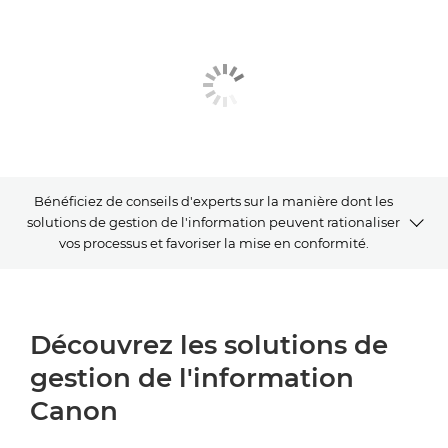
Bénéficiez de conseils d'experts sur la manière dont les
solutions de gestion de l'information peuvent rationaliser
vos processus et favoriser la mise en conformité.
SOLUTIONS DE GESTION DE L'INFORMATION CANON
Découvrez les solutions de
HUB DE CONTENU
gestion de l'information
DERNIÈRES MISES À JOUR
Canon
DÉFIS DIGITAUX