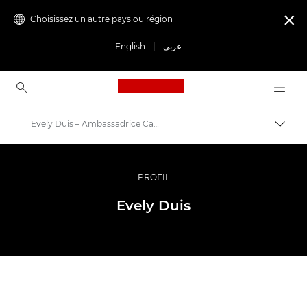
Choisissez un autre pays ou région

English
|
عربي
Canon Logo, back to ho
Evely Duis – Ambassadrice Canon
Bascul
Canon
Vidéo et photographie professionnelles
PROFIL
Programme Ambassador
Evely Duis