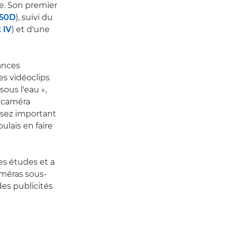
e. Son premier
850D
), suivi du
 IV
) et d'une
ances
es vidéoclips
ous l'eau »,
ma caméra
ssez important
ulais en faire
es études et a
améras sous-
des publicités