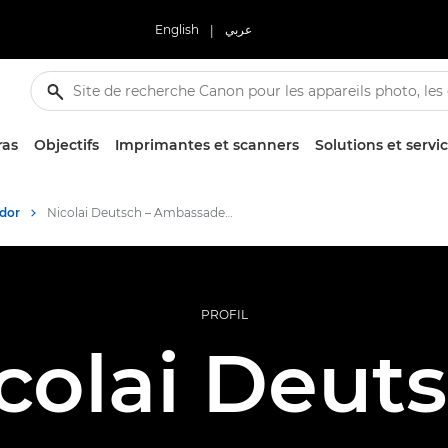
English
|
عربي
ras
Objectifs
Imprimantes et scanners
Solutions et servi
dor
Nicolai Deutsch – Ambassadeur Canon
PROFIL
colai Deut