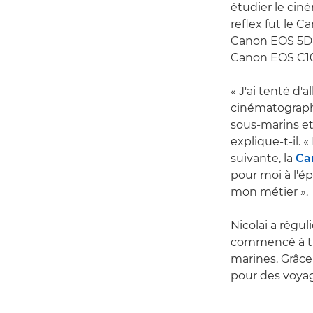
étudier le cin
reflex fut le 
Canon EOS 5D M
Canon EOS C10
« J'ai tenté d
cinématographi
sous-marins et 
explique-t-il. 
suivante, la
Ca
pour moi à l'é
mon métier ».
Nicolai a régu
commencé à tra
marines. Grâce 
pour des voyag