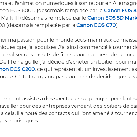
éma et l'animation numériques à son retour en Allemagn
Canon EOS 600D (désormais remplacé par le
Canon EOS 
ark III (désormais remplacé par le
Canon EOS 5D Mark
0 (désormais remplacée par la
Canon EOS C70
).
'allier ma passion pour le monde sous-marin aux connaiss
ques que j'ai acquises. J'ai ainsi commencé à tourner d
à réaliser des projets de films pour ma thèse de licence s
« De fil en aiguille, j'ai décidé d'acheter un boîtier pour 
non EOS C200
, ce qui représentait un investissement a
poque. C'était un grand pas pour moi de décider que je vo
lièrement assisté à des spectacles de plongée pendant s
vailler pour des entreprises vendant des boîtiers de c
à cela, il a noué des contacts qui l'ont amené à tourner 
es touristiques.