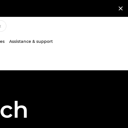

ces
Assistance & support
sch