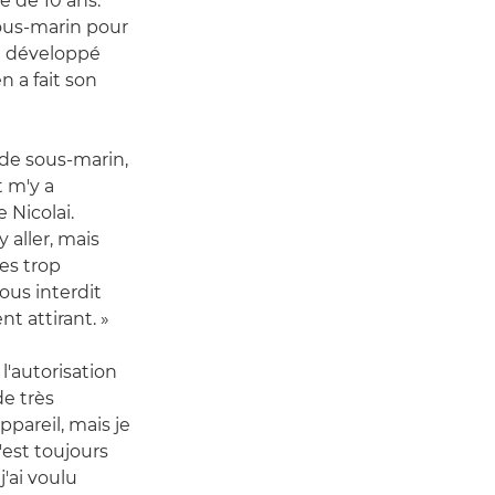
e de 10 ans.
sous-marin pour
 a développé
n a fait son
de sous-marin,
 m'y a
 Nicolai.
y aller, mais
es trop
nous interdit
t attirant. »
 l'autorisation
de très
pareil, mais je
est toujours
'ai voulu