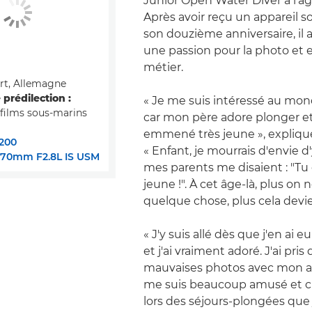
Junior Open Water Diver à l'âg
Après avoir reçu un appareil 
son douzième anniversaire, il
une passion pour la photo et e
métier.
rt, Allemagne
prédilection :
« Je me suis intéressé au mon
 films sous-marins
car mon père adore plonger et
emmené très jeune », explique
200
« Enfant, je mourrais d'envie d'
-70mm F2.8L IS USM
mes parents me disaient : "Tu 
jeune !". À cet âge-là, plus on 
quelque chose, plus cela devien
« J'y suis allé dès que j'en ai eu
et j'ai vraiment adoré. J'ai pris 
mauvaises photos avec mon ap
me suis beaucoup amusé et c'
lors des séjours-plongées que j