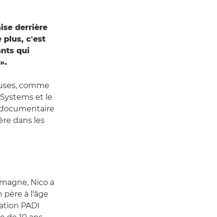
ise derrière
 plus, c'est
ants qui
».
euses, comme
Systems et le
e documentaire
ère dans les
emagne, Nico a
père à l'âge
cation PADI