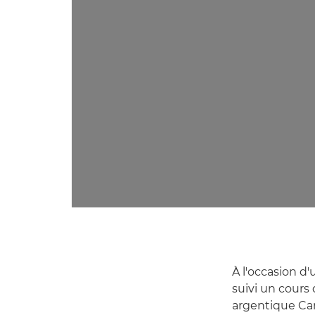
À l'occasion d
suivi un cours 
argentique Can