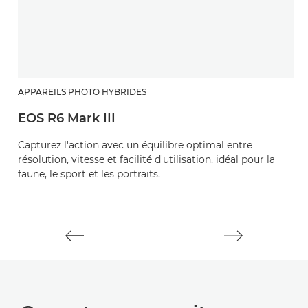
APPAREILS PHOTO HYBRIDES
R
EOS R6 Mark III
R
Capturez l'action avec un équilibre optimal entre
Un
résolution, vitesse et facilité d'utilisation, idéal pour la
e
faune, le sport et les portraits.
po
da