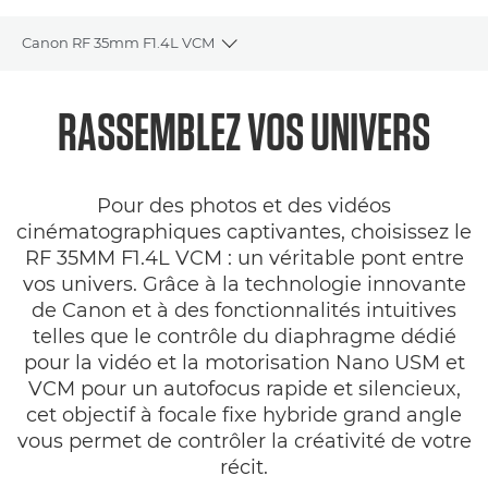
Canon RF 35mm F1.4L VCM
Toggle breadcrumbs
Présentation
RASSEMBLEZ
VOS UNIVERS
Caractéristiques
Pour des photos et des vidéos
Galerie
cinématographiques captivantes, choisissez le
RF 35MM F1.4L VCM : un véritable pont entre
Commentaires
vos univers. Grâce à la technologie innovante
de Canon et à des fonctionnalités intuitives
Assistance
telles que le contrôle du diaphragme dédié
pour la vidéo et la motorisation Nano USM et
VCM pour un autofocus rapide et silencieux,
cet objectif à focale fixe hybride grand angle
vous permet de contrôler la créativité de votre
récit.