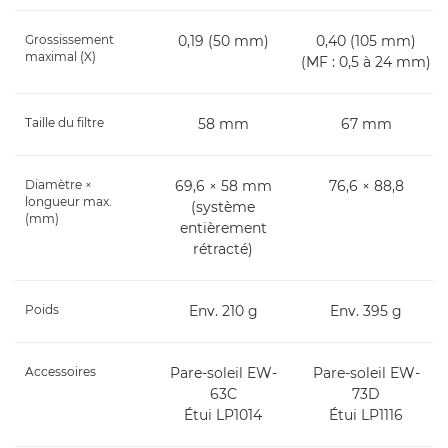
Grossissement
0,19 (50 mm)
0,40 (105 mm)
maximal (X)
(MF : 0,5 à 24 mm)
Taille du filtre
58 mm
67 mm
Diamètre ×
69,6 × 58 mm
76,6 × 88,8
longueur max.
(système
(mm)
entièrement
rétracté)
Poids
Env. 210 g
Env. 395 g
Accessoires
Pare-soleil EW-
Pare-soleil EW-
63C
73D
Étui LP1014
Étui LP1116