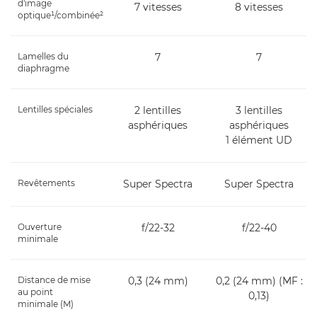
d'image
7 vitesses
8 vitesses
optique¹/combinée²
Lamelles du
7
7
diaphragme
Lentilles spéciales
2 lentilles
3 lentilles
asphériques
asphériques
1 élément UD
Revêtements
Super Spectra
Super Spectra
Ouverture
f/22-32
f/22-40
minimale
Distance de mise
0,3 (24 mm)
0,2 (24 mm) (MF :
au point
0,13)
minimale (M)