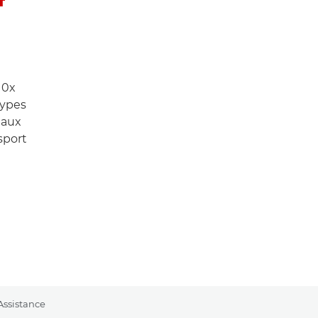
10x
types
 aux
 sport
Assistance