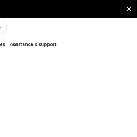

ces
Assistance & support