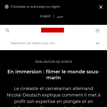
Choisissez un autre pays ou région

English
|
عربي
Canon Logo, back to ho
Réalisation de vidéos sous-marines avec Nicolai Deutsch
Bascul
Canon
Vidéo et photographie professionnelles
RÉALISATION DE VIDÉOS
Histoires
En immersion : filmer le monde sous-
marin
Le cinéaste et caméraman allemand
Nicolai Deutsch explique comment il met à
profit son expertise en plongée et en