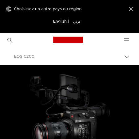
Choisissez un autre pays ou région

English
|
عربي
Canon Logo, back to h
EOS C200
Bascu
entre
Canon
les
fils
Caméscopes
d'Ari