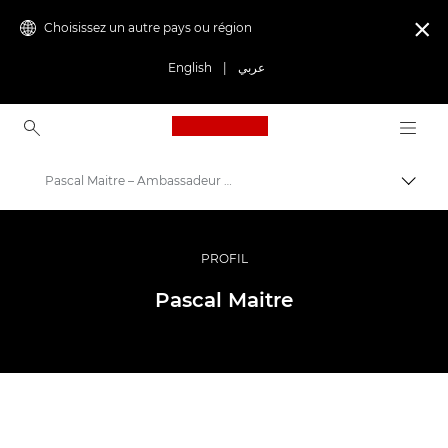
Choisissez un autre pays ou région

English
|
عربي
Canon Logo, back to ho
Pascal Maitre – Ambassadeur Canon
Bascul
Canon
Vidéo et photographie professionnelles
PROFIL
Programme Ambassador
Pascal Maitre