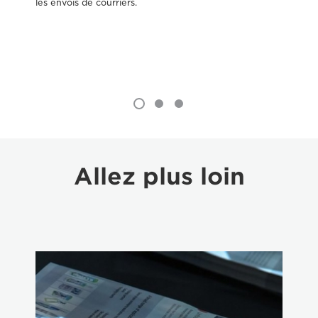
les envois de courriers.
vis
Allez plus loin