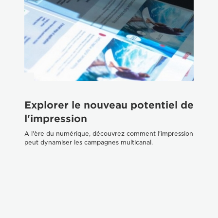
Explorer le nouveau potentiel de
P
l'impression
c
c
A l'ère du numérique, découvrez comment l'impression
peut dynamiser les campagnes multicanal.
n
Dé
vot
d'i