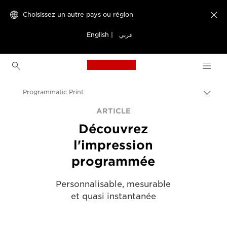
Choisissez un autre pays ou région

English
|
عربي
Canon Logo, back to h
Programmatic Print
Bascu
entre
Canon
ARTICLE
les
Découvrez
fils
Solutions et services
d'Ari
l'impression
Evénements et témoignages
programmée
Articles dédiés aux entreprises et aux professionnels
Personnalisable, mesurable
et quasi instantanée