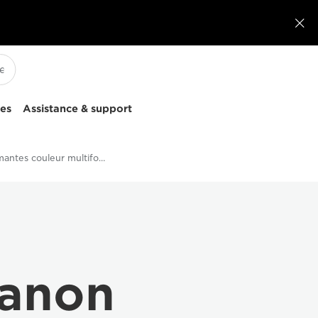

ces
Assistance & support
Imprimantes couleur multifonction
Canon