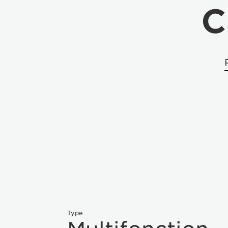
C
Type