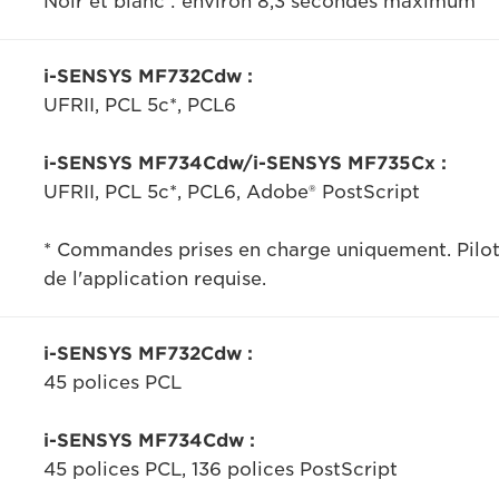
Noir et blanc : environ 8,3 secondes maximum
i-SENSYS MF732Cdw :
UFRII, PCL 5c*, PCL6
i-SENSYS MF734Cdw/i-SENSYS MF735Cx :
UFRII, PCL 5c*, PCL6, Adobe® PostScript
* Commandes prises en charge uniquement. Pilote
de l'application requise.
i-SENSYS MF732Cdw :
45 polices PCL
i-SENSYS MF734Cdw :
45 polices PCL, 136 polices PostScript