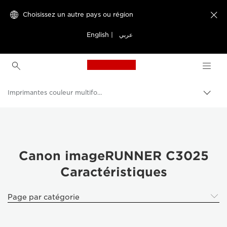
Choisissez un autre pays ou région

English
|
عربي
Canon Logo, back to h
Imprimantes couleur multifonction
Bascu
entre
Canon
les
fils
Solutions et services
d'Ari
Produits professionnels
Canon imageRUNNER C3025
Caractéristiques
Imprimantes et télécopieurs professionnels
Imprimantes multifonctions - Multifonctions
Page par catégorie