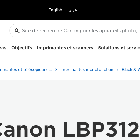
English
|
عربي
ras
Objectifs
Imprimantes et scanners
Solutions et servi
Imprimantes et télécopieurs professionnels
Imprimantes monofonction
Black & W
Canon LBP312