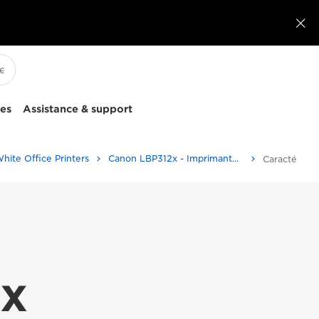

ces
Assistance & support
hite Office Printers
Canon LBP312x - Imprimantes et télécopieurs professionnels
Caractéristi
x