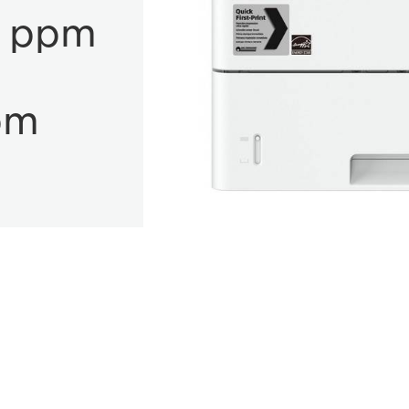
3 ppm
pm