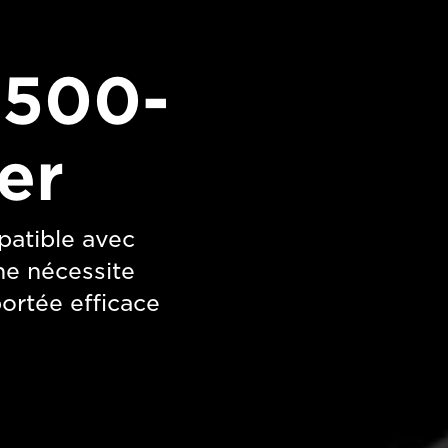
R500-
er
patible avec
ne nécessite
portée efficace