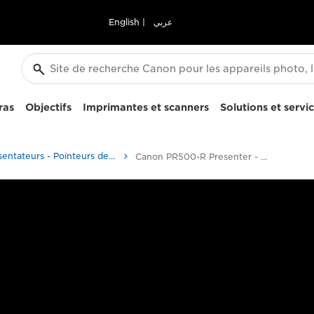
English
|
عربي
ras
Objectifs
Imprimantes et scanners
Solutions et servi
Présentateurs - Pointeurs de présentation sans fil
Canon PR500-R Presenter - Présentateurs - Pointeurs de présentation sans fil