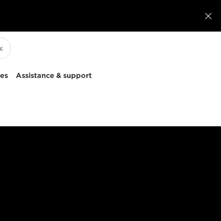

ces
Assistance & support