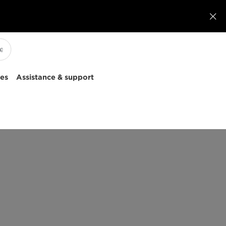

ces
Assistance & support