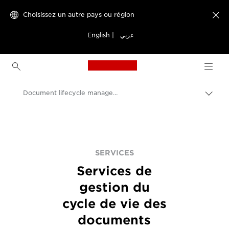
Choisissez un autre pays ou région

English
|
عربي
Canon Logo, back to h
Document lifecycle management services
Bascu
entre
Canon
les
fils
Solutions et services
d'Ari
Services
SERVICES
Services de
gestion du
cycle de vie des
documents