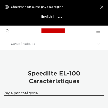
Choisissez un autre pays ou région

English
|
عربي
Canon Logo, back to h
Caractéristiques
Bascu
entre
Canon
les
fils
Appareils photo numériques
d'Ari
Speedlite EL-100
Speedlite EL-100
Caractéristiques
Page par catégorie