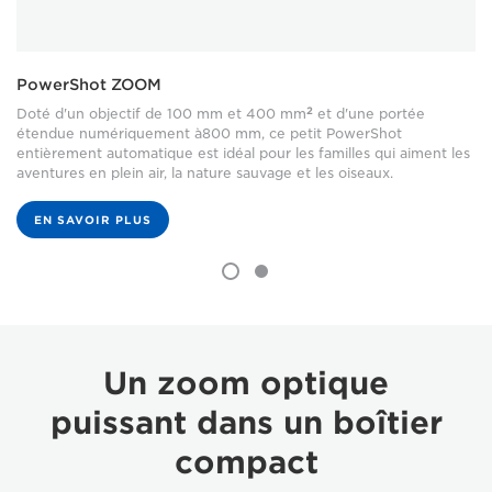
PowerShot ZOOM
2
Doté d'un objectif de 100 mm et 400 mm
et d'une portée
étendue numériquement à​800 mm, ce petit PowerShot
entièrement automatique est idéal pour les familles qui aiment les
aventures en plein air, la nature sauvage et les oiseaux.
EN SAVOIR PLUS
Un zoom optique
puissant dans un boîtier
compact