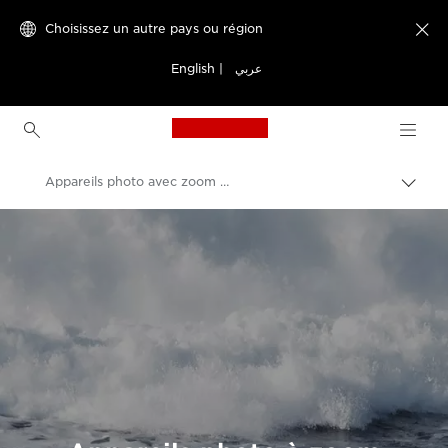
Choisissez un autre pays ou région

English
|
عربي
Canon Logo, back to h
Appareils photo avec zoom puissant
Bascu
entre
Canon
les
fils
Appareils photo numériques
d'Ari