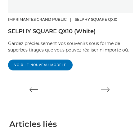
IMPRIMANTES GRAND PUBLIC
|
SELPHY SQUARE QX10
I
SELPHY SQUARE QX10 (White)
P
Gardez précieusement vos souvenirs sous forme de
M
superbes tirages que vous pouvez réaliser n'importe où.
ge
ap
s
VOIR LE NOUVEAU MODÈLE
Articles liés