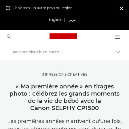
Choisissez un autre pays ou région

English
|
عربي
Canon Logo, back to ho
Mon premier album photo
Bascul
Canon
Trouvez l'inspiration | Conseils de photographie et d'impression et guides de l'acheteur
IMPRESSIONS CRÉATIVES
Conseils et techniques de photographie et d'impression
« Ma première année » en tirages
photo : célébrez les grands moments
de la vie de bébé avec la
Canon SELPHY CP1500
Les premières années n'arrivent qu'une fois,