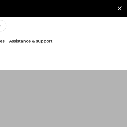

ces
Assistance & support