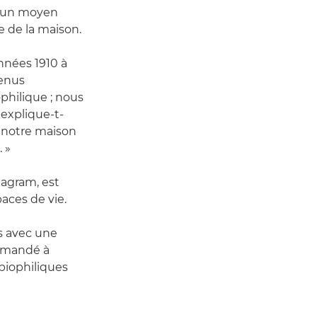
r un moyen
e de la maison.
nnées 1910 à
tenus
ophilique ; nous
explique-t-
, notre maison
 »
tagram, est
aces de vie.
s avec une
demandé à
biophiliques