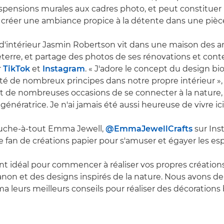
spensions murales aux cadres photo, et peut constitue
 créer une ambiance propice à la détente dans une pièc
 d'intérieur Jasmin Robertson vit dans une maison des a
terre, et partage des photos de ses rénovations et con
r
TikTok
et
Instagram
. « J'adore le concept du design bi
é de nombreux principes dans notre propre intérieur », 
ant de nombreuses occasions de se connecter à la nature
génératrice. Je n'ai jamais été aussi heureuse de vivre ici.
touche-à-tout Emma Jewell,
@EmmaJewellCrafts
sur Ins
fan de créations papier pour s'amuser et égayer les esp
t idéal pour commencer à réaliser vos propres création
non et des designs inspirés de la nature. Nous avons 
 leurs meilleurs conseils pour réaliser des décorations 