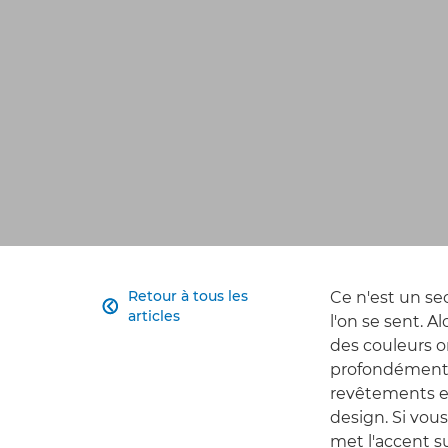
Retour à tous les
Ce n'est un se

articles
l'on se sent. A
des couleurs o
profondément ap
revêtements en
design. Si vous
met l'accent s