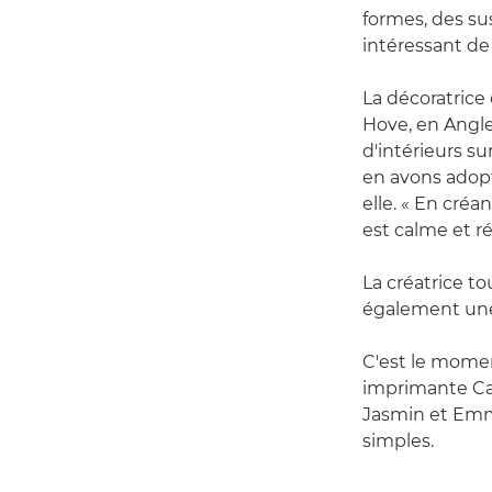
formes, des su
intéressant de
La décoratrice
Hove, en Angle
d'intérieurs su
en avons adopt
elle. « En cré
est calme et ré
La créatrice 
également une 
C'est le momen
imprimante Ca
Jasmin et Emma
simples.