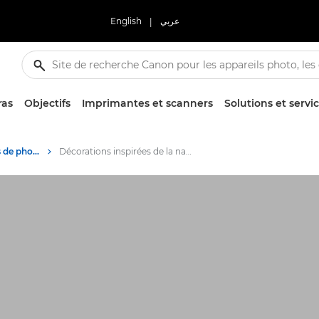
English
|
عربي
ras
Objectifs
Imprimantes et scanners
Solutions et servi
Conseils et techniques de photographie et d'impression
Décorations inspirées de la nature