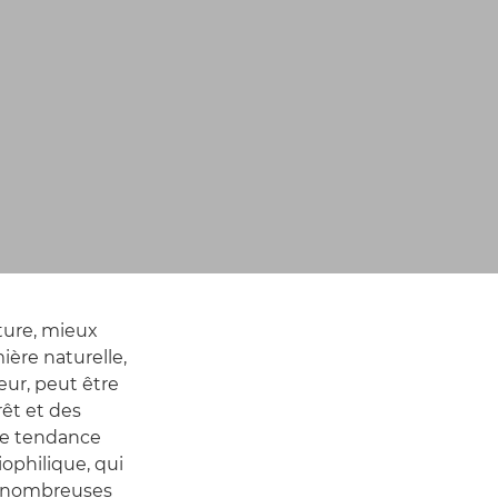
ture, mieux
mière naturelle,
eur, peut être
rêt et des
te tendance
iophilique, qui
de nombreuses