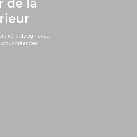
r de la
érieur
e et le design avec
 pour créer des
.