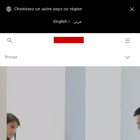
Choisissez un autre pays ou région

English
|
عربي
Canon Logo, back to h
Presse
Bascu
entre
Canon
les
fils
d'Ari