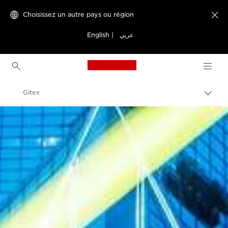
Choisissez un autre pays ou région

English
|
عربي
Canon Logo, back to h
Gitex
Bascu
entre
Canon
les
fils
Presse
d'Ari
Evénements