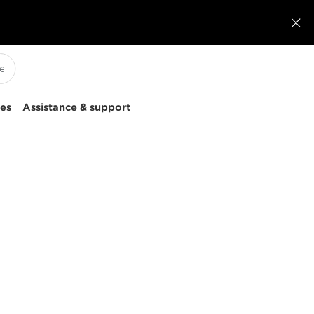

ces
Assistance & support