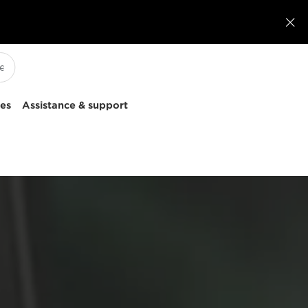

ces
Assistance & support