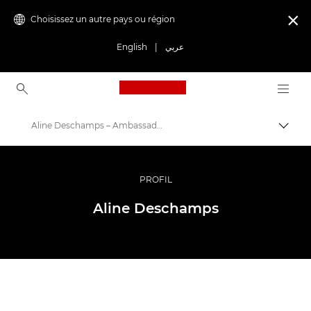
Choisissez un autre pays ou région

English
|
عربي
Canon Logo, back to ho
Aline Deschamps – Ambassadrice Canon
Bascul
Canon
Vidéo et photographie professionnelles
PROFIL
Programme Ambassador
Aline Deschamps