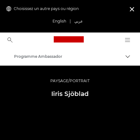
Choisissez un autre pays ou région

English
|
عربي
Canon Logo, back to ho
Programme Ambassador
Bascul
Canon
Vidéo et photographie professionnelles
PAYSAGE/PORTRAIT
Iiris Sjöblad