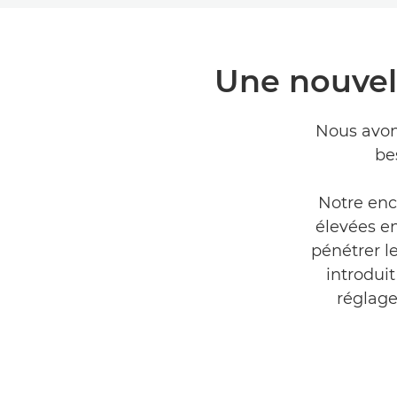
Une nouvell
Nous avon
be
Notre enc
élevées en
pénétrer l
introdui
réglage