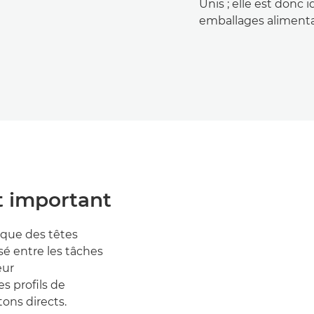
Unis ; elle est donc 
emballages alimenta
st important
que des têtes
é entre les tâches
eur
s profils de
ons directs.