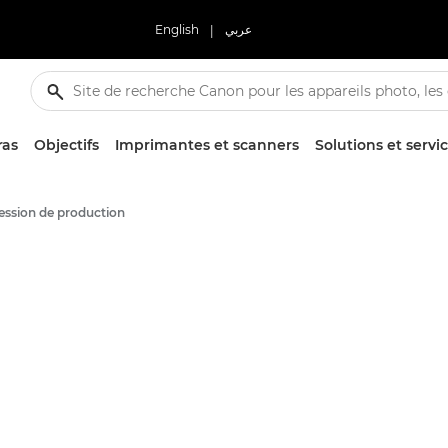
English
|
عربي
ras
Objectifs
Imprimantes et scanners
Solutions et servi
ession de production