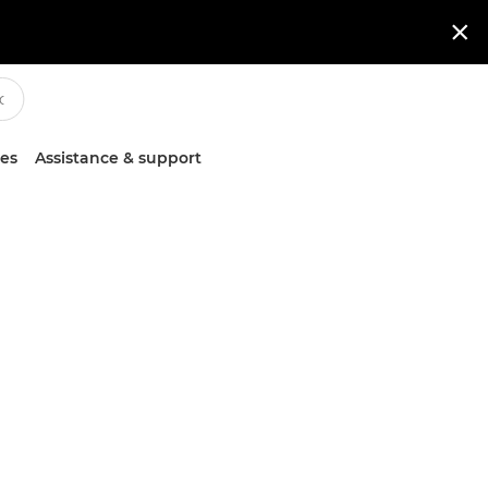

ces
Assistance & support