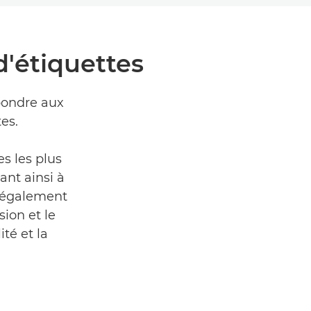
d'étiquettes
pondre aux
es.
s les plus
ant ainsi à
s également
ion et le
té et la