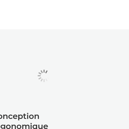
onception
rgonomique