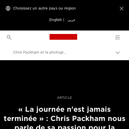
Choisissez un autre pays ou région

English
|
عربي
Canon Logo, back to h
Chris Packham et la photographie naturaliste
Bascu
entre
Canon
les
fils
Vidéo et photographie professionnelles
d'Ari
Histoires
ARTICLE
« La journée n'est jamais
terminée » : Chris Packham nous
parle de sa passion pour la