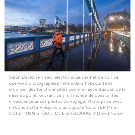
Selon David, le viseur électronique permet de voir ce
que vous photographiez même dans l'obscurité et
d'utiliser des fonctionnalités comme l'accentuation de la
mise au point, ouvrant ainsi un monde de possibilités
créatives pour ses photos de voyage. Photo prise avec
un Canon EOS R équipé d'un objectif Canon EF 14mm
f/2.8L II USM à 1/20 s, f/5,6 et ISO2000. © David Noton