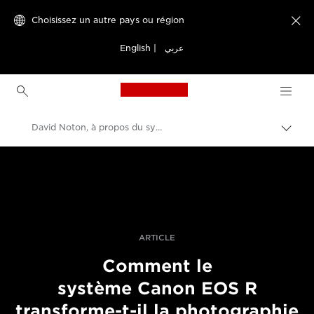
Choisissez un autre pays ou région

English
|
عربي
Canon Logo, back to h
David Noton, à propos du système EOS R.
Bascu
entre
Canon
les
fils
Vidéo et photographie professionnelles
d'Ari
Histoires
ARTICLE
Comment le
système Canon EOS R
transforme-t-il la photographie