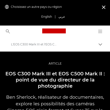
Choisissez un autre pays ou région

English
|
عربي
Canon Logo, back to ho
L'EOS C300 Mark III et l'EOS C500 Mark II
Bascul
Canon
Vidéo et photographie professionnelles
ARTICLE
Histoires
EOS C300 Mark III et EOS C500 Mark II :
point de vue du directeur de la
photographie
Ben Sherlock, réalisateur de documentaires,
explore les possibilités des caméras