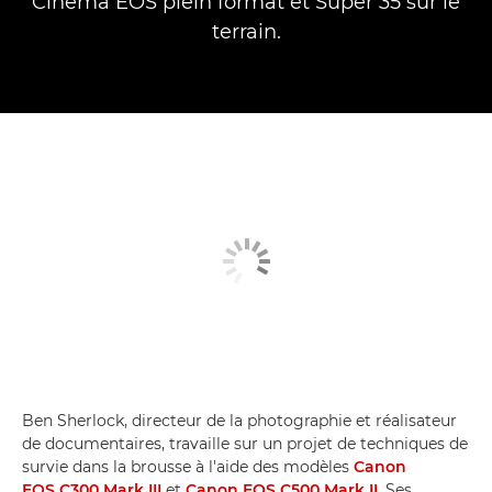
Cinema EOS plein format et Super 35 sur le
terrain.
Ben Sherlock, directeur de la photographie et réalisateur
de documentaires, travaille sur un projet de techniques de
survie dans la brousse à l'aide des modèles
Canon
EOS C300 Mark III
et
Canon EOS C500 Mark II
. Ses