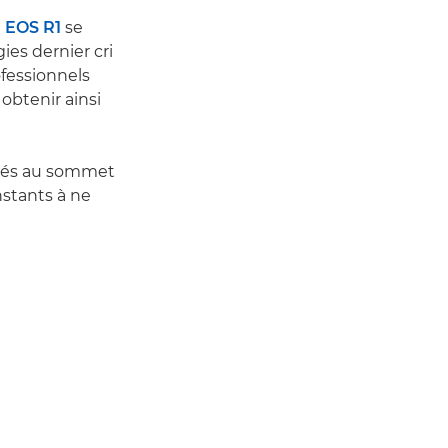
n
EOS R1
se
ies dernier cri
ofessionnels
obtenir ainsi
entés au sommet
nstants à ne