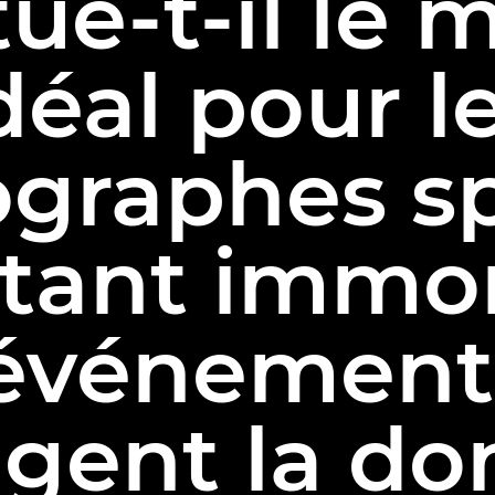
ue-t-il le 
déal pour l
graphes sp
tant immor
événement
gent la do