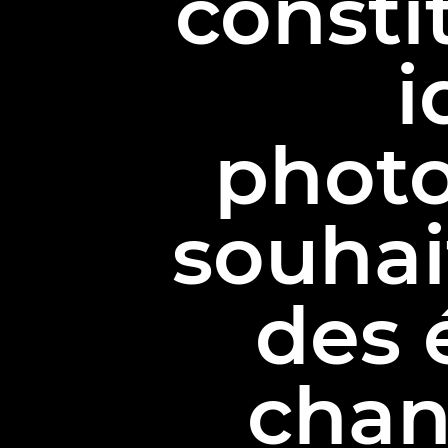
constit
i
photo
souhai
des 
chan