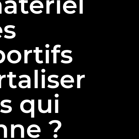
matériel
es
ortifs
taliser
s qui
nne ?