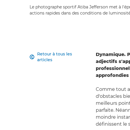
Le photographe sportif Atiba Jefferson met à l'é
actions rapides dans des conditions de luminosité d
Retour à tous les
Dynamique. Pa

articles
adjectifs s'a
professionnel
approfondies 
Comme tout aut
d'obstacles bi
meilleurs poin
parfaite. Néan
moindre instan
définissent le