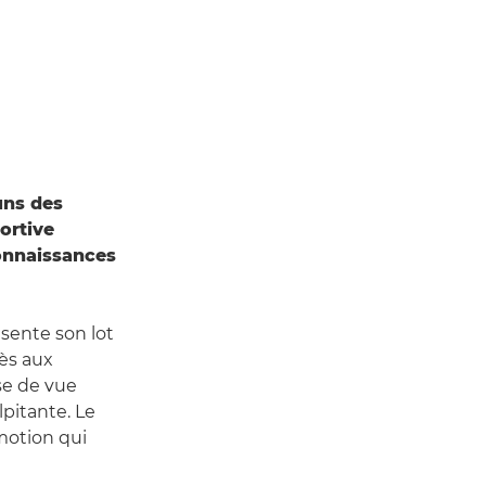
uns des
ortive
connaissances
sente son lot
ès aux
se de vue
pitante. Le
motion qui