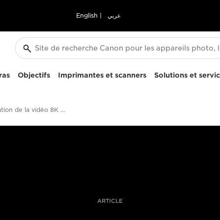
English
|
عربي
ras
Objectifs
Imprimantes et scanners
Solutions et servi
Présentation de la vidéo 8K – Canon EOS R5
ARTICLE