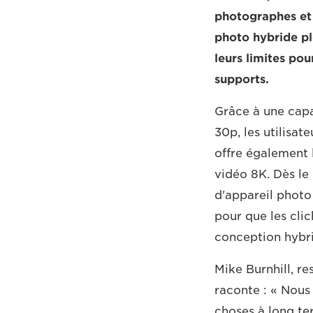
photographes et 
photo hybride ple
leurs limites pou
supports.
Grâce à une capa
30p, les utilisa
offre également 
vidéo 8K. Dès l
d'appareil photo 
pour que les cli
conception hybri
Mike Burnhill, r
raconte : « Nous
choses à long te