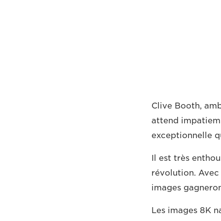
Clive Booth, amb
attend impatiemm
exceptionnelle qu
Il est très enthou
révolution. Avec u
images gagneront
Les images 8K nat