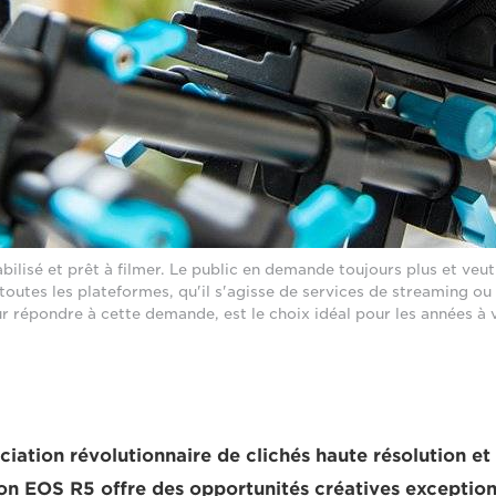
ilisé et prêt à filmer. Le public en demande toujours plus et veu
toutes les plateformes, qu'il s'agisse de services de streaming ou 
 répondre à cette demande, est le choix idéal pour les années à v
ciation révolutionnaire de clichés haute résolution et
on EOS R5 offre des opportunités créatives exception