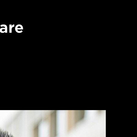
hare
5