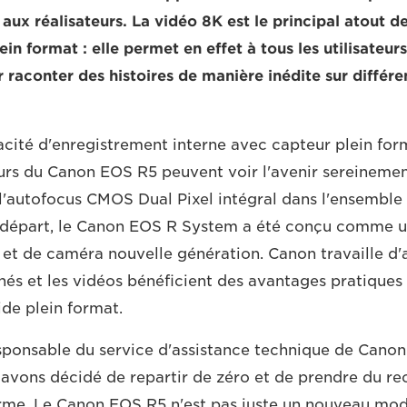
aux réalisateurs. La vidéo 8K est le principal atout d
in format : elle permet en effet à tous les utilisateur
r raconter des histoires de manière inédite sur différe
cité d'enregistrement interne avec capteur plein for
teurs du Canon EOS R5 peuvent voir l'avenir sereinemen
l'autofocus CMOS Dual Pixel intégral dans l'ensembl
e départ, le Canon EOS R System a été conçu comme 
et de caméra nouvelle génération. Canon travaille d'ai
chés et les vidéos bénéficient des avantages pratiques
de plein format.
esponsable du service d'assistance technique de Canon
 avons décidé de repartir de zéro et de prendre du rec
rme. Le Canon EOS R5 n'est pas juste un nouveau mod