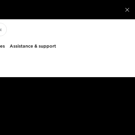

ces
Assistance & support