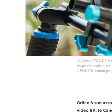
Le Canon EOS R5 stab
haute résolution sur 
L'EOS R5, conçu pour
Grâce à son asso
vidéo 8K, le Can