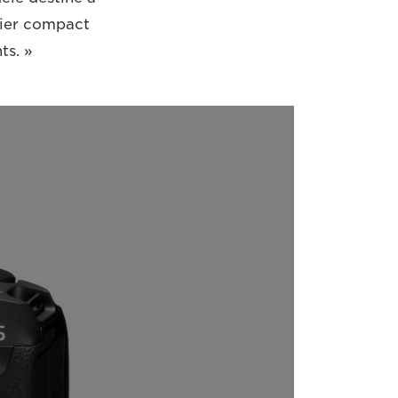
îtier compact
ts. »