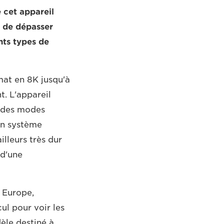
e cet appareil
s de dépasser
nts types de
mat en 8K jusqu'à
t. L'appareil
e des modes
un système
lleurs très dur
 d'une
 Europe,
ul pour voir les
èle destiné à