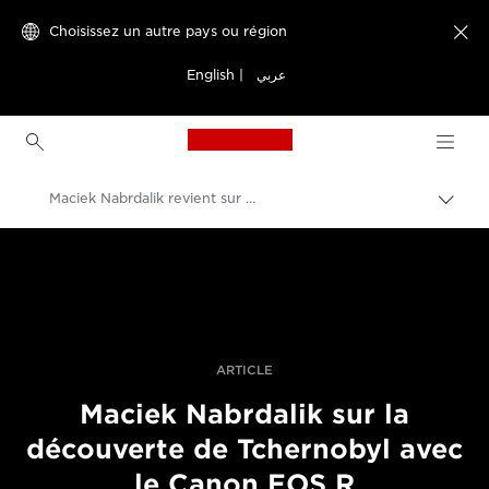
Choisissez un autre pays ou région

English
|
عربي
Canon Logo, back to h
Maciek Nabrdalik revient sur ses photos de Tchernobyl prises avec le Canon EOS R
Bascu
entre
Canon
les
fils
Vidéo et photographie professionnelles
d'Ari
Histoires
ARTICLE
Maciek Nabrdalik sur la
découverte de Tchernobyl avec
le Canon EOS R