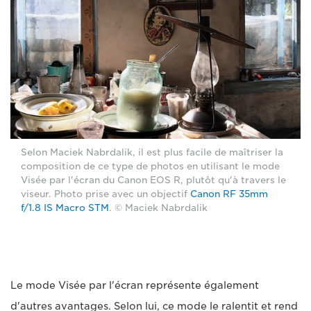
Selon Maciek Nabrdalik, il est plus facile de maîtriser la
composition de ce type de photos en utilisant le mode
Visée par l'écran du Canon EOS R, plutôt qu'à travers le
viseur. Photo prise avec un objectif
Canon RF 35mm
f/1.8 IS Macro STM
. © Maciek Nabrdalik
Le mode Visée par l'écran représente également
d'autres avantages. Selon lui, ce mode le ralentit et rend