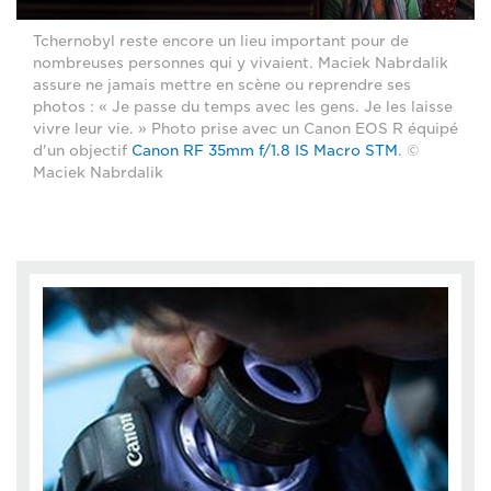
Tchernobyl reste encore un lieu important pour de
nombreuses personnes qui y vivaient. Maciek Nabrdalik
assure ne jamais mettre en scène ou reprendre ses
photos : « Je passe du temps avec les gens. Je les laisse
vivre leur vie. » Photo prise avec un Canon EOS R équipé
d'un objectif
Canon RF 35mm f/1.8 IS Macro STM
. ©
Maciek Nabrdalik