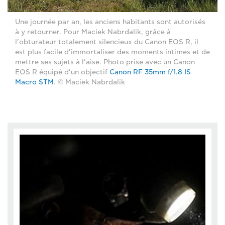
Une journée par an, les anciens habitants sont autorisés
à y retourner. Pour Maciek Nabrdalik, grâce à
l'obturateur totalement silencieux du Canon EOS R, il
est plus facile d'immortaliser des moments intimes et de
mettre ses sujets à l'aise. Photo prise avec un Canon
EOS R équipé d'un objectif
Canon RF 35mm f/1.8 IS
Macro STM
. © Maciek Nabrdalik