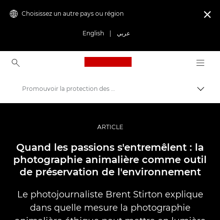
Choisissez un autre pays ou région

English
|
عربي
Canon Logo, back to ho
Promouvoir la protection des espèces menacées par le biais de la photographie
Bascul
Canon
Vidéo et photographie professionnelles
ARTICLE
Histoires
Quand les passions s'entremêlent : la
photographie animalière comme outil
de préservation de l'environnement
Le photojournaliste Brent Stirton explique
dans quelle mesure la photographie