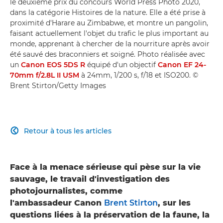
le deuxième prix du concours World Press Photo 2020,
dans la catégorie Histoires de la nature. Elle a été prise à
proximité d'Harare au Zimbabwe, et montre un pangolin,
faisant actuellement l'objet du trafic le plus important au
monde, apprenant à chercher de la nourriture après avoir
été sauvé des braconniers et soigné. Photo réalisée avec
un
Canon EOS 5DS R
équipé d'un objectif
Canon EF 24-
70mm f/2.8L II USM
à 24mm, 1/200 s, f/18 et ISO200. ©
Brent Stirton/Getty Images
Retour à tous les articles

Face à la menace sérieuse qui pèse sur la vie
sauvage, le travail d'investigation des
photojournalistes, comme
l'ambassadeur Canon
Brent Stirton
, sur les
questions liées à la préservation de la faune, la