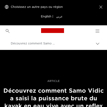
Choisissez un autre pays ou région

English
|
عربي
Canon Logo, back to h
Découvrez comment Samo Vidic a saisi la puissance brute du kayak en eau vive avec un reflex
Bascu
entre
Canon
les
fils
Vidéo et photographie professionnelles
d'Ari
Histoires
ARTICLE
Découvrez comment Samo Vidic
a saisi la puissance brute du
kayak en eau vive avec un reflex