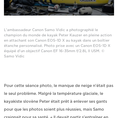
L'ambassadeur Canon Samo Vidic a photographié le
champion du monde de kayak Peter Kauzer en pleine action
en attachant son Canon EOS-1D X au kayak dans un boîtier
étanche personnalisé. Photo prise avec un Canon EOS-1D X
équipé d'un objectif Canon EF 16-35mm f/2.8L II USM. ©
Samo Vidic
Pour cette séance photo, le manque de neige n'était pas
le seul problème. Malgré la température glaciale, le
kayakiste slovène Peter était prêt à enlever ses gants
pour que les photos soient plus réussies, mais Samo
craignait pour sa santé. « Il devait partir s'entraîner en