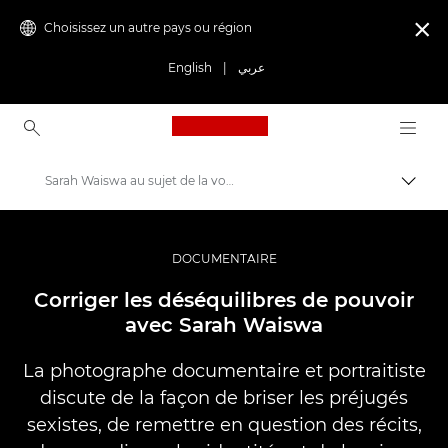
Choisissez un autre pays ou région

English
|
عربي
Canon Logo, back to ho
Sarah Waiswa au sujet de la voix des femmes africaines
Bascul
Canon
Vidéo et photographie professionnelles
DOCUMENTAIRE
Histoires
Corriger les déséquilibres de pouvoir
avec Sarah Waiswa
La photographe documentaire et portraitiste
discute de la façon de briser les préjugés
sexistes, de remettre en question des récits,