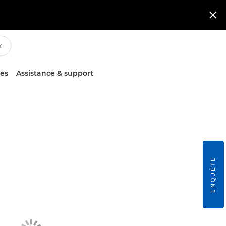

ces
Assistance & support
ENQUÊTE