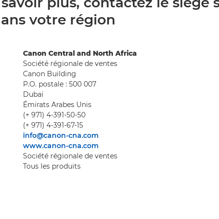
savoir plus, contactez le siège 
ans votre région
Canon Central and North Africa
Société régionale de ventes
Canon Building
P.O. postale : 500 007
Dubaï
Émirats Arabes Unis
(+ 971) 4-391-50-50
(+ 971) 4-391-67-15
info@canon-cna.com
www.canon-cna.com
Société régionale de ventes
Tous les produits