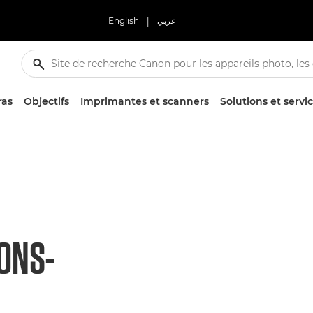
English
|
عربي
ras
Objectifs
Imprimantes et scanners
Solutions et servi
ONS-