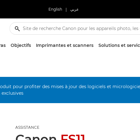
English
|
عربي
ras
Objectifs
Imprimantes et scanners
Solutions et servi
duit pour profiter des mises à jour des logiciels et micrologiciel
s exclusives
ASSISTANCE
Canon
FS11