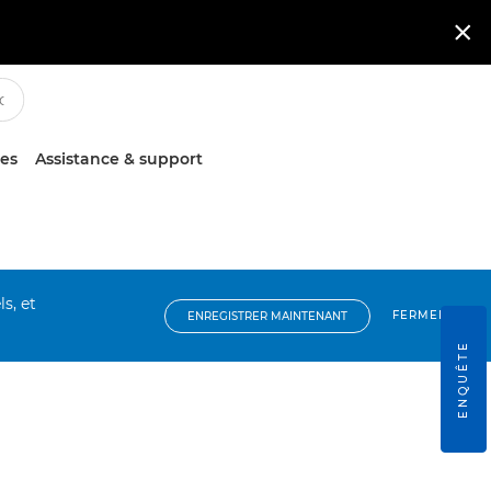

ces
Assistance & support
s, et
FERMER
ENREGISTRER MAINTENANT
ENQUÊTE