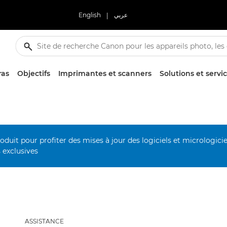
English
|
عربي
ras
Objectifs
Imprimantes et scanners
Solutions et servi
duit pour profiter des mises à jour des logiciels et micrologiciel
s exclusives
ASSISTANCE