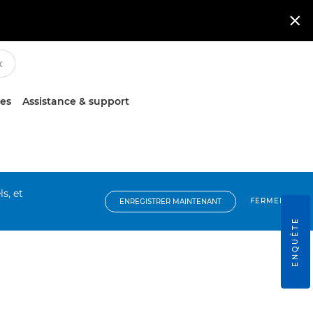

ces
Assistance & support
s, et
FERMER
ENREGISTRER MAINTENANT
ENQUÊTE