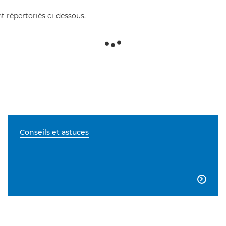
t répertoriés ci-dessous.
Conseils et astuces
