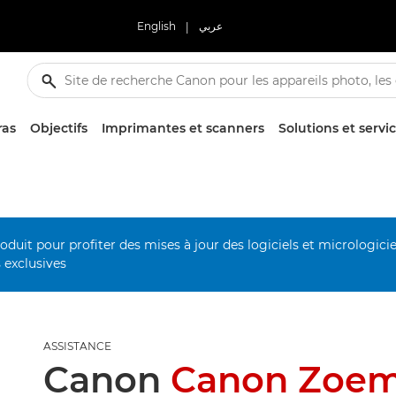
English
|
عربي
ras
Objectifs
Imprimantes et scanners
Solutions et servi
duit pour profiter des mises à jour des logiciels et micrologiciel
s exclusives
ASSISTANCE
Canon
Canon Zoem