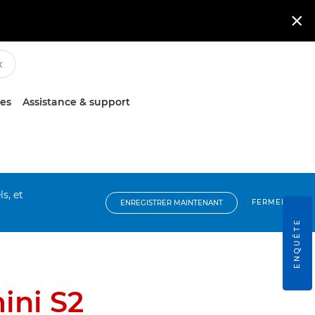

ces
Assistance & support
s, et
FERMER
ENREGISTRER MAINTENANT
ENQUÊTE
ini S2