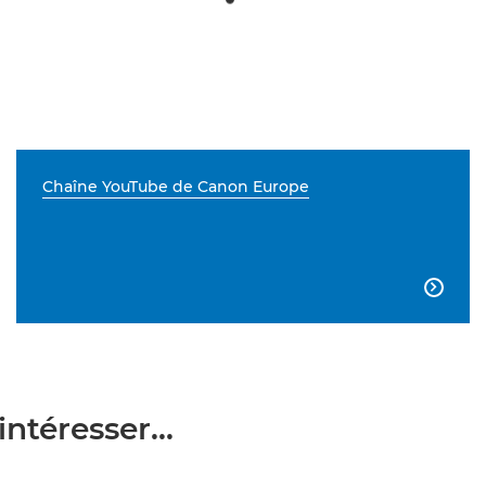
Chaîne YouTube de Canon Europe

ntéresser...