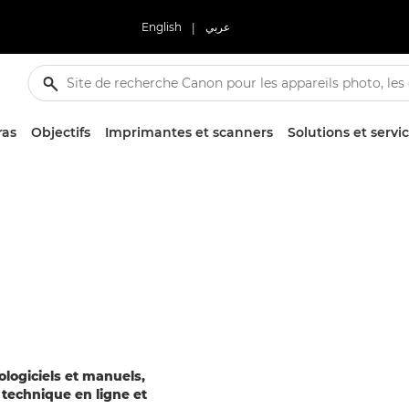
English
|
عربي
ras
Objectifs
Imprimantes et scanners
Solutions et servi
rologiciels et manuels,
technique en ligne et