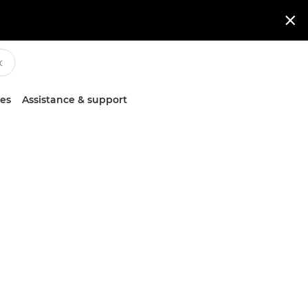

ces
Assistance & support